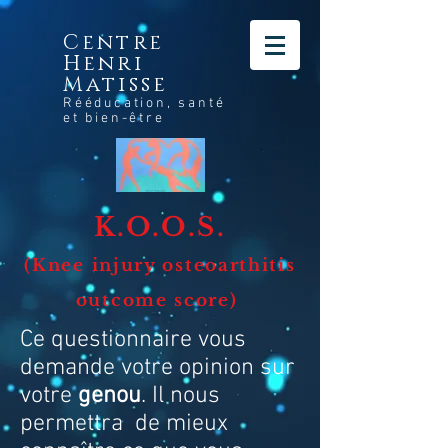
Centre
Henri
Matisse
Rééducation, santé
et bien-être
K.O.O.S.
(Knee injury osteoarthitis
outcome score)
Ce questionnaire vous
demande votre opinion sur
votre
genou
. Il nous
permettra de mieux